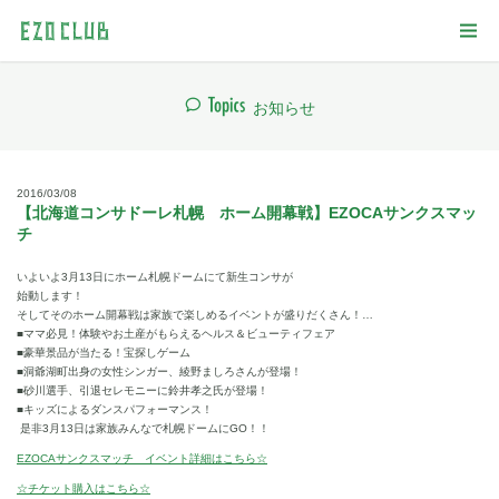
お知らせ
2016/03/08
【北海道コンサドーレ札幌 ホーム開幕戦】EZOCAサンクスマッ
チ
いよいよ3月13日にホーム札幌ドームにて新生コンサが
始動します！
そしてそのホーム開幕戦は家族で楽しめるイベントが盛りだくさん！…
■ママ必見！体験やお土産がもらえるヘルス＆ビューティフェア
■豪華景品が当たる！宝探しゲーム
■洞爺湖町出身の女性シンガー、綾野ましろさんが登場！
■砂川選手、引退セレモニーに鈴井孝之氏が登場！
■キッズによるダンスパフォーマンス！
是非3月13日は家族みんなで札幌ドームにGO！！
EZOCAサンクスマッチ イベント詳細はこちら☆
☆チケット購入はこちら☆