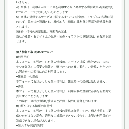
いません。
4）当社は、利用者がサービスを利用する際に発生する通信費用や設備投資
について、一切負担しないものとします。
5）当社の提供するサービスに関するすべての紛争は、トラブルの内容に関
わらず、日本法が適用され、札幌地方（簡易）裁判所を専属的管轄裁判所
とします。
第8条 情報の無断転載、再配布の禁止
当社の運営するサイト上の記事・画像・イラストの無断転載、再配布を禁
じます。
個人情報の取り扱いについて
■利用目的
本フォームでお預かりした個人情報は、メディア掲載（弊社WEB、SNS、
ラジオ媒体）に必要な情報と、弊社からの各種ご案内、ご連絡いただいた
お問合せへの回答にのみ利用致します。
■第三者への提供
本フォームでお預かりした個人情報は、第三者への提供は致しません。
■委託
本フォームでお預かりした個人情報は、利用目的の達成に必要な範囲内で
委託することがあります。
この場合、当社は適切な委託先と評価・契約し監督を行います。
■お預かりする情報の任意性
本フォームでお預かりする個人情報の提供は任意ですが、個人情報をご提
供いただけない場合、適切なご対応ができない場合や、上記の利用目的が
達成できない場合があります。
■個人情報保護管理者