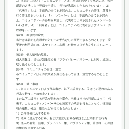
1）本規約において「コミュニティ」とは、本規約の全てを承諾の上、当社
所定の方法により登録を申請し、当社が承認をしたものをいいます。 2）
「代表者」とは、本規約の全てを承諾の上、コミュニティの管理・運営を
行う管理者をいいます。 3）「メンバー」とは、本規約の全てを承諾の
上、コミュニティへの参加を希望し、代表者により承認されたメンバーを
いいます。 4）「利用者」とは、コミュニティの代表者およびメンバーの
総称をいいます。
第2条 本規約の変更
当社は本規約を利用者に対しての予告なしに変更できるものとします。変
更後の利用規約は、本サイト上に表示した時点より効力を生じるものとし
ます。
第3条 個人情報の取扱い
個人情報は、当社が別途定める「プライバシーポリシー」に則り、適正に
取り扱うものとします。
第4条 コミュニティの管理・運営
各コミュニティはその代表者が責任をもって管理・運営するものとしま
す。
第5条 禁止事項
1．各コミュニティおよび代表者が、以下に該当する、又はその恐れのある
行為を行うことは禁止とします。
また以下に該当する行為が行われた場合、当社は当社の判断によって、代
表者、コミュニティメンバーその他第三者の承諾を得ることなく、投稿情
報の編集、修正、削除などを行えるものとします。
1）公序良俗に反する行為
2）法令に違反する行為、および違法な行為を勧誘または助長する行為
3）他人の名誉、信用、プライバシー権、パブリシティ権、著作権、その他
の権利を侵害する行為