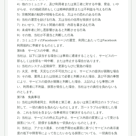
4）他のコミュニティ、及び利用者または第三者に対する中傷、脅迫、いや
がらせ、その他経済的もしくは精神的損害または不利益を与える行為
5）宗教関連の勧誘や情報を広める、又はその恐れのある行為
6）当社の運営を妨げる行為、又は当社の信用を毀損する行為
7）わいせつ、アダルト関連の表現・内容を書き込む行為
8）未成年者に対し悪影響があると判断させる行為
9）その他、当社が不適当と判断した行為
2．コミュニティのFacebookページの運営、利用にあたってはFacebook
利用規約に準拠するものとします。
第6条 サービスの中断、停止
当社は、以下に該当する場合には事前に通達することなく、サービスの一
部もしくは全部を一時中断、または停止する場合があります。
1）当社のシステム定期保守、更新ならびに緊急の場合
2）火災、停電、天災などの不可抗力により、サービスの提供が困難な場合
3）その他、運用上または技術上で必要と判断された場合、及び不測の事態
により、サービスの提供が困難と判断した場合、上記のような事態に伴
い、利用者に不利益、損害が発生した場合、当社はその責任を負わないも
のとします。
第7条 免責事項
1）当社は利用者同士、利用者と第三者、あるいは第三者同士のトラブルに
対して、一切の責任を負わないものとします。万一トラブルが発生した場
合、これを当社を含まない当事者同士で解決するものとします。
2）当社は、サービスの停止又は中止、サービス内容の変更によって受ける
損害について、賠償する義務を一切負わないものとします。
3）当社は、アクセス過多、その他予期せぬ要因に基づくサービスの表示速
度の低下や障害等によって生じたいかなる損害についても、一切責任を負